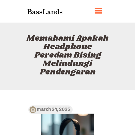
BASSLANDS
Memahami Apakah
BERANDA
Headphone
TENTANG
Peredam Bising
KONTAK
Melindungi
KEBIJAKAN
Pendengaran
BAHASA INDONESIA
march 24, 2025