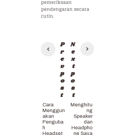
pemeriksaan
pendengaran secara
rutin.
Post
P
N
navigation
r
e
e
x
v
t
p
p
o
o
s
s
t
t
Cara
Menghitu
Menggun
ng
akan
Speaker
Penguba
dan
h
Headpho
Headset
ne Saya