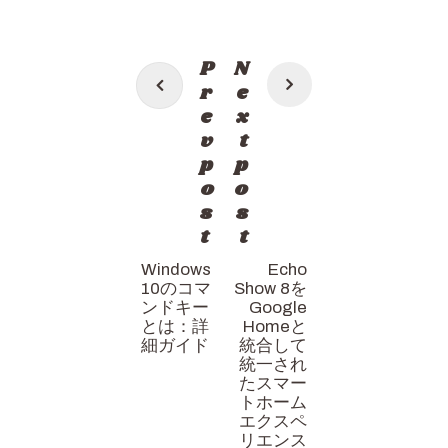
投
P
N
稿
r
e
e
x
ナ
v
t
ビ
p
p
ゲ
o
o
s
s
ー
t
t
シ
Windows
Echo
ョ
10のコマ
Show 8を
ン
ンドキー
Google
とは：詳
Homeと
細ガイド
統合して
統一され
たスマー
トホーム
エクスペ
リエンス