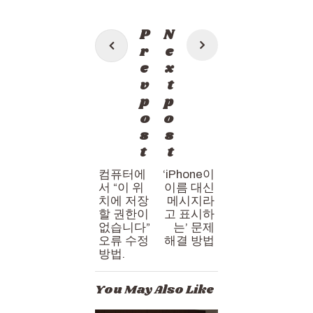
Post
P
N
navigation
r
e
e
x
v
t
p
p
o
o
s
s
t
t
컴퓨터에
‘iPhone이
서 “이 위
이름 대신
치에 저장
메시지라
할 권한이
고 표시하
없습니다”
는’ 문제
오류 수정
해결 방법
방법.
You May Also Like