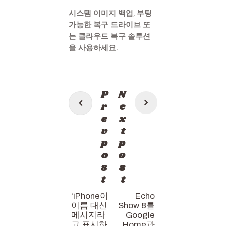
시스템 이미지 백업, 부팅
가능한 복구 드라이브 또
는 클라우드 복구 솔루션
을 사용하세요.
Post
P
N
navigation
r
e
e
x
v
t
p
p
o
o
s
s
t
t
‘iPhone이
Echo
이름 대신
Show 8를
메시지라
Google
고 표시하
Home과