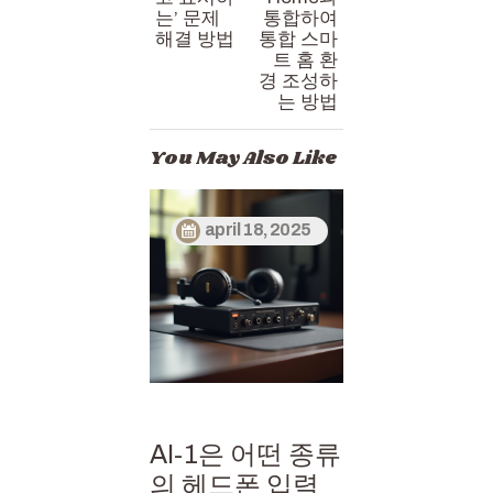
는’ 문제
통합하여
해결 방법
통합 스마
트 홈 환
경 조성하
는 방법
You May Also Like
april 18, 2025
AI-1은 어떤 종류
의 헤드폰 입력