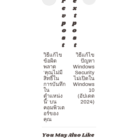
r
e
e
x
v
t
p
p
o
o
s
s
t
t
วิธีแก้ไข
วิธีแก้ไข
ข้อผิด
ปัญหา
พลาด
Windows
‘คุณไม่มี
Security
สิทธิ์ใน
ไม่เปิดใน
การบันทึก
Windows
ใน
10
ตำแหน่ง
(อัปเดต
นี้’ บน
2024)
คอมพิวเต
อร์ของ
คุณ
You May Also Like